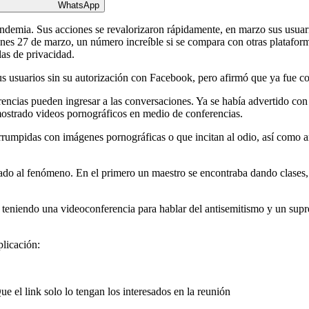
WhatsApp
ndemia. Sus acciones se revalorizaron rápidamente, en marzo sus usuari
nes 27 de marzo, un número increíble si se compara con otras platafor
las de privacidad.
 usuarios sin su autorización con Facebook, pero afirmó que ya fue co
rencias pueden ingresar a las conversaciones. Ya se había advertido con
mostrado videos pornográficos en medio de conferencias.
terrumpidas con imágenes pornográficas o que incitan al odio, así como
al fenómeno. En el primero un maestro se encontraba dando clases, un
teniendo una videoconferencia para hablar del antisemitismo y un supre
licación:
e el link solo lo tengan los interesados en la reunión