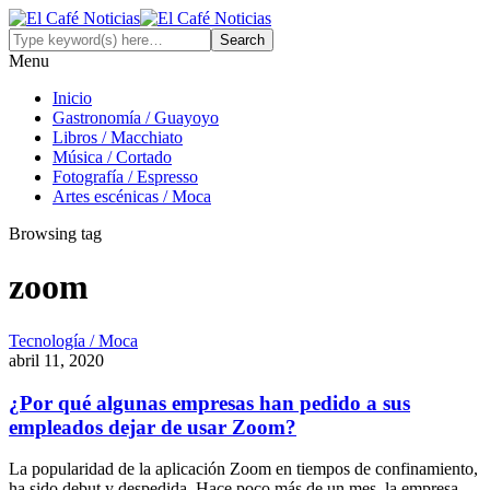
Menu
Inicio
Gastronomía / Guayoyo
Libros / Macchiato
Música / Cortado
Fotografía / Espresso
Artes escénicas / Moca
Browsing tag
zoom
Tecnología / Moca
abril 11, 2020
¿Por qué algunas empresas han pedido a sus
empleados dejar de usar Zoom?
La popularidad de la aplicación Zoom en tiempos de confinamiento,
ha sido debut y despedida. Hace poco más de un mes, la empresa