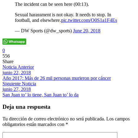
The incident can be seen here (00:13).
Sexual harassment is not okay. It needs to stop. In
football, and elsewhere.
pic.twitter.com/O0S1a1F4Es
— DW Sports (@dw_sports)
June 20, 2018
Whatsapp
0
556
Share
Noticia Anterior
junio 22, 2018
Año 2017: Más de 26 mil personas murieron por cáncer
Siguiente Noticia
junio 27, 2018
San Juan to’ lo tiene, San Juan to’ lo da
Deja una respuesta
Tu dirección de correo electrónico no será publicada.
Los campos
obligatorios están marcados con
*