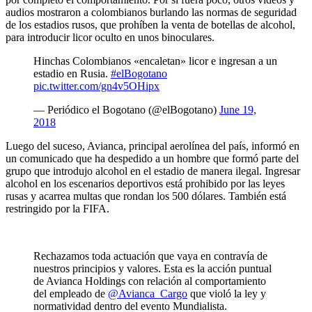
audios mostraron a colombianos burlando las normas de seguridad
de los estadios rusos, que prohíben la venta de botellas de alcohol,
para introducir licor oculto en unos binoculares.
Hinchas Colombianos «encaletan» licor e ingresan a un
estadio en Rusia.
#elBogotano
pic.twitter.com/gn4v5OHipx
— Periódico el Bogotano (@elBogotano)
June 19,
2018
Luego del suceso, Avianca, principal aerolínea del país, informó en
un comunicado que ha despedido a un hombre que formó parte del
grupo que introdujo alcohol en el estadio de manera ilegal. Ingresar
alcohol en los escenarios deportivos está prohibido por las leyes
rusas y acarrea multas que rondan los 500 dólares. También está
restringido por la FIFA.
Rechazamos toda actuación que vaya en contravía de
nuestros principios y valores. Esta es la acción puntual
de Avianca Holdings con relación al comportamiento
del empleado de
@Avianca_Cargo
que violó la ley y
normatividad dentro del evento Mundialista.