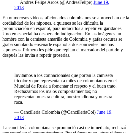
— Andres Felipe Arcos (@AndresFelipe)
June 19,
2018
En numerosos videos, aficionados colombianos se aprovechan de la
cordialidad de los nipones, a quienes se les dificulta la
pronunciación en español, para inducirlos a repetir vulgaridades.
Uno en especial ha despertado indignación. En las imágenes un
hombre con la camiseta amarilla de Colombia y gafas oscuras se
graba simulando enseñarle español a dos sonrientes hinchas
japonesas. Primero les pide que repitan el marcador del partido y
después las invita a repetir groserías.
Invitamos a los connacionales que portan la camiseta
tricolor y que representan a miles de colombianos en el
Mundial de Rusia a fomentar el respeto y el buen trato.
Rechazamos los malos comportamientos; no
representan nuestra cultura, nuestro idioma y nuestra
raza.
— Cancillería Colombia (@CancilleriaCol)
June 19,
2018
La cancillería colombiana se pronunció casi de inmediato, rechazó
por completo el comportamiento. Por si fuera poco, otros videos y