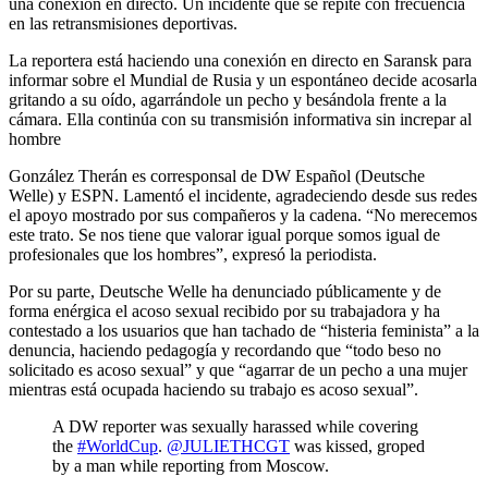
una conexión en directo. Un incidente que se repite con frecuencia
en las retransmisiones deportivas.
La reportera está haciendo una conexión en directo en Saransk para
informar sobre el Mundial de Rusia y un espontáneo decide acosarla
gritando a su oído, agarrándole un pecho y besándola frente a la
cámara. Ella continúa con su transmisión informativa sin increpar al
hombre
González Therán es corresponsal de DW Español (Deutsche
Welle) y ESPN. Lamentó el incidente, agradeciendo desde sus redes
el apoyo mostrado por sus compañeros y la cadena. “No merecemos
este trato. Se nos tiene que valorar igual porque somos igual de
profesionales que los hombres”, expresó la periodista.
Por su parte, Deutsche Welle ha denunciado públicamente y de
forma enérgica el acoso sexual recibido por su trabajadora y ha
contestado a los usuarios que han tachado de “histeria feminista” a la
denuncia, haciendo pedagogía y recordando que “todo beso no
solicitado es acoso sexual” y que “agarrar de un pecho a una mujer
mientras está ocupada haciendo su trabajo es acoso sexual”.
A DW reporter was sexually harassed while covering
the
#WorldCup
.
@JULIETHCGT
was kissed, groped
by a man while reporting from Moscow.