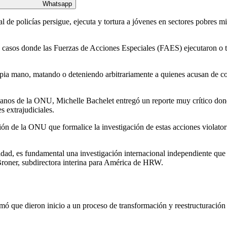
Whatsapp
e policías persigue, ejecuta y tortura a jóvenes en sectores pobres mie
sos donde las Fuerzas de Acciones Especiales (FAES) ejecutaron o tortu
opia mano, matando o deteniendo arbitrariamente a quienes acusan de co
os de la ONU, Michelle Bachelet entregó un reporte muy crítico donde 
s extrajudiciales.
n de la ONU que formalice la investigación de estas acciones violatori
lidad, es fundamental una investigación internacional independiente que
 Broner, subdirectora interina para América de HRW.
ormó que dieron inicio a un proceso de transformación y reestructuración