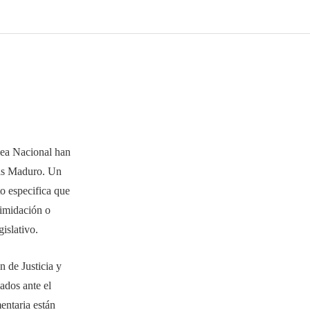
lea Nacional han
lás Maduro. Un
o especifica que
timidación o
islativo.
 de Justicia y
ados ante el
ntaria están