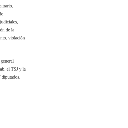
itrario,
de
judiciales,
ión de la
ento, violación
 general
b, el TSJ y la
 diputados.