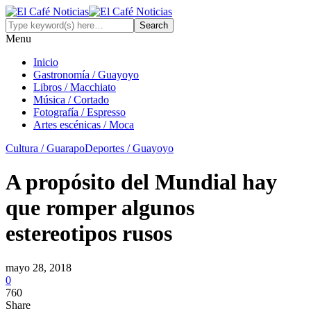
Menu
Inicio
Gastronomía / Guayoyo
Libros / Macchiato
Música / Cortado
Fotografía / Espresso
Artes escénicas / Moca
Cultura / Guarapo
Deportes / Guayoyo
A propósito del Mundial hay
que romper algunos
estereotipos rusos
mayo 28, 2018
0
760
Share