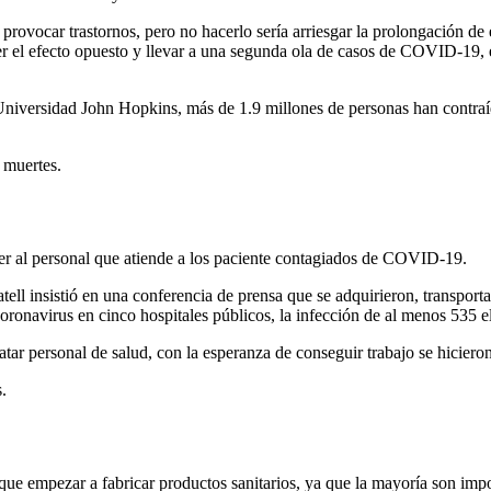
ovocar trastornos, pero no hacerlo sería arriesgar la prolongación de 
er el efecto opuesto y llevar a una segunda ola de casos de COVID-19, 
 Universidad John Hopkins, más de 1.9 millones de personas han contra
 muertes.
er al personal que atiende a los paciente contagiados de COVID-19.
ll insistió en una conferencia de prensa que se adquirieron, transport
coronavirus en cinco hospitales públicos, la infección de al menos 535 
ar personal de salud, con la esperanza de conseguir trabajo se hicieron 
.
e empezar a fabricar productos sanitarios, ya que la mayoría son impor