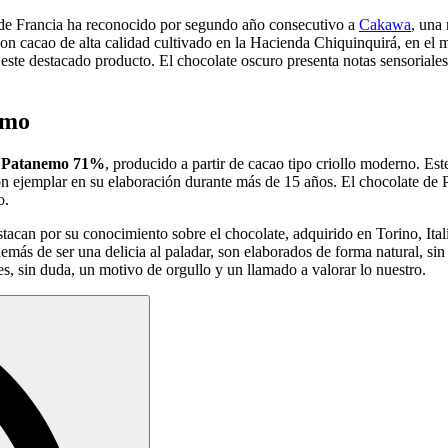
 Francia ha reconocido por segundo año consecutivo a
Cakawa
, una
con cacao de alta calidad cultivado en la Hacienda Chiquinquirá, en el 
e este destacado producto. El chocolate oscuro presenta notas sensoriales
emo
e
Patanemo 71%
, producido a partir de cacao tipo criollo moderno. Es
n ejemplar en su elaboración durante más de 15 años. El chocolate de P
o.
acan por su conocimiento sobre el chocolate, adquirido en Torino, Ita
 de ser una delicia al paladar, son elaborados de forma natural, sin gl
, sin duda, un motivo de orgullo y un llamado a valorar lo nuestro.