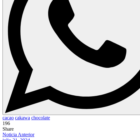
cacao
cakawa
chocolate
196
Share
Noticia Anterior