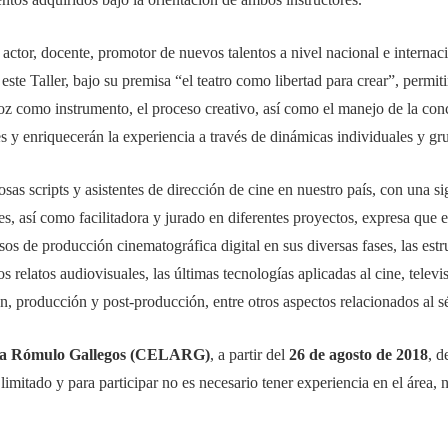
 actor, docente, promotor de nuevos talentos a nivel nacional e interna
e Taller, bajo su premisa “el teatro como libertad para crear”, permitir
voz como instrumento, el proceso creativo, así como el manejo de la conc
es y enriquecerán la experiencia a través de dinámicas individuales y gr
osas scripts y asistentes de dirección de cine en nuestro país, con una si
, así como facilitadora y jurado en diferentes proyectos, expresa que 
esos de producción cinematográfica digital en sus diversas fases, las es
los relatos audiovisuales, las últimas tecnologías aplicadas al cine, tele
n, producción y post-producción, entre otros aspectos relacionados al s
a Rómulo Gallegos (CELARG)
, a partir del
26 de agosto de 2018
, d
limitado y para participar no es necesario tener experiencia en el área, 