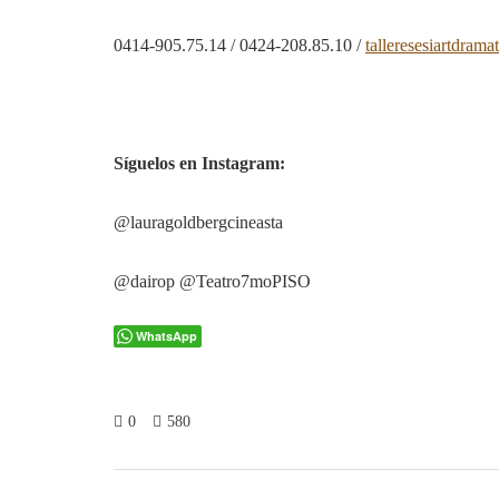
0414-905.75.14 / 0424-208.85.10 /
talleresesiartdram
Síguelos en Instagram:
@lauragoldbergcineasta
@dairop @Teatro7moPISO
WhatsApp
0
580