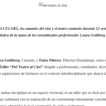
 el CELARG, los amantes del cine y el teatro contarán durante 12 se
rtística de la mano de los renombrados profesionales Laura Goldberg 
ra Goldberg
, Cineasta, y
Dairo Piñeres
, Director-Dramaturgo, unen s
Taller “Del Teatro al Cine”
dirigido a profesionales, estudiantes, doce
on aspiraciones de formarse en el contexto interdisciplinario que abarca l
 ambas disciplinas en un espacio vivencial, es un taller que se dicta p
e culminará con la realización de un cortometraje enteramente concebido
ntos adquiridos bajo la orientación de ambos instructores.