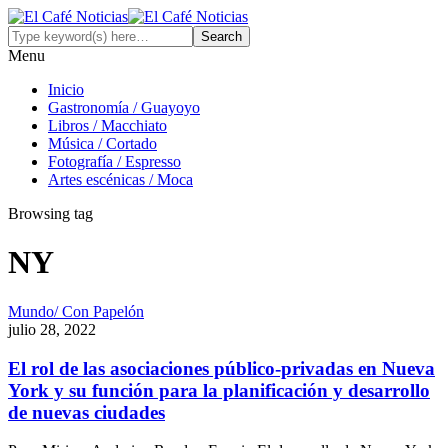
Menu
Inicio
Gastronomía / Guayoyo
Libros / Macchiato
Música / Cortado
Fotografía / Espresso
Artes escénicas / Moca
Browsing tag
NY
Mundo/ Con Papelón
julio 28, 2022
El rol de las asociaciones público-privadas en Nueva
York y su función para la planificación y desarrollo
de nuevas ciudades