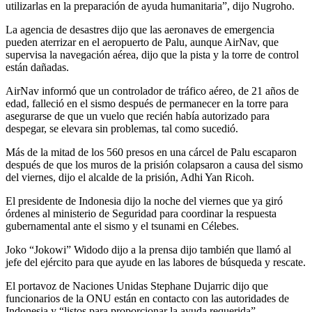
utilizarlas en la preparación de ayuda humanitaria”, dijo Nugroho.
La agencia de desastres dijo que las aeronaves de emergencia
pueden aterrizar en el aeropuerto de Palu, aunque AirNav, que
supervisa la navegación aérea, dijo que la pista y la torre de control
están dañadas.
AirNav informó que un controlador de tráfico aéreo, de 21 años de
edad, falleció en el sismo después de permanecer en la torre para
asegurarse de que un vuelo que recién había autorizado para
despegar, se elevara sin problemas, tal como sucedió.
Más de la mitad de los 560 presos en una cárcel de Palu escaparon
después de que los muros de la prisión colapsaron a causa del sismo
del viernes, dijo el alcalde de la prisión, Adhi Yan Ricoh.
El presidente de Indonesia dijo la noche del viernes que ya giró
órdenes al ministerio de Seguridad para coordinar la respuesta
gubernamental ante el sismo y el tsunami en Célebes.
Joko “Jokowi” Widodo dijo a la prensa dijo también que llamó al
jefe del ejército para que ayude en las labores de búsqueda y rescate.
El portavoz de Naciones Unidas Stephane Dujarric dijo que
funcionarios de la ONU están en contacto con las autoridades de
Indonesia y “listos para proporcionar la ayuda requerida”.