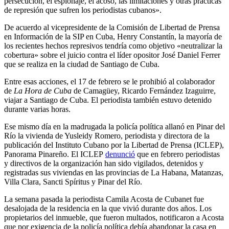
persecución, el espionaje, el acoso, las limitaciones y otras prácticas
de represión que sufren los periodistas cubanos».
De acuerdo al vicepresidente de la Comisión de Libertad de Prensa
en Información de la SIP en Cuba, Henry Constantín, la mayoría de
los recientes hechos represivos tendría como objetivo «neutralizar la
cobertura» sobre el juicio contra el líder opositor José Daniel Ferrer
que se realiza en la ciudad de Santiago de Cuba.
Entre esas acciones, el 17 de febrero se le prohibió al colaborador
de
La Hora de Cuba
de Camagüey, Ricardo Fernández Izaguirre,
viajar a Santiago de Cuba. El periodista también estuvo detenido
durante varias horas.
Ese mismo día en la madrugada la policía política allanó en Pinar del
Río la vivienda de Yusleidy Romero, periodista y directora de la
publicación del Instituto Cubano por la Libertad de Prensa (ICLEP),
Panorama Pinareño. El ICLEP
denunció
que en febrero periodistas
y directivos de la organización han sido vigilados, detenidos y
registradas sus viviendas en las provincias de La Habana, Matanzas,
Villa Clara, Sancti Spíritus y Pinar del Río.
La semana pasada la periodista Camila Acosta de Cubanet fue
desalojada de la residencia en la que vivió durante dos años. Los
propietarios del inmueble, que fueron multados, notificaron a Acosta
que por exigencia de la policía política debía abandonar la casa en