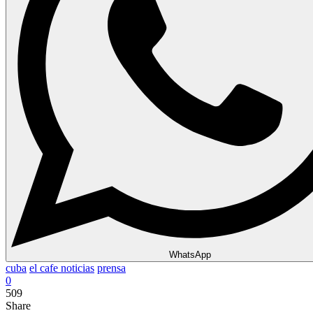
WhatsApp
cuba
el cafe noticias
prensa
0
509
Share