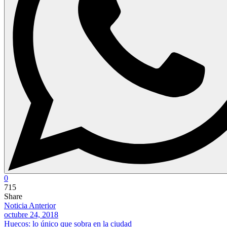
0
715
Share
Noticia Anterior
octubre 24, 2018
Huecos: lo único que sobra en la ciudad