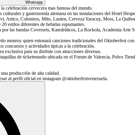
Whatsapp
e la celebración cervecera mas famosa del mundo.
s culturales y gastronomía alemana en las instalaciones del Hotel Hes
ovi, Artico, Coloniera, Mito, Lauten, Cerveza Yaracuy, Moss, La Quib
 20 estilos diferentes de bebidas espumantes.
a por las bandas Coversets, Katedráticos, La Rockola, Academia Arte 
rdo monroy quien entonará canciones tradicionales del Oktoberfest co
s concursos y actividades tipicas a la celebración.
a exclusiva para su disfrute con atracciones diversas.
 taquillas de ticketmundo ubicada en el Forum de Valencia, Polvo Tien
 una producción de alta calidad.
r al perfil oficial en instagram @oktoberfestvenezuela.