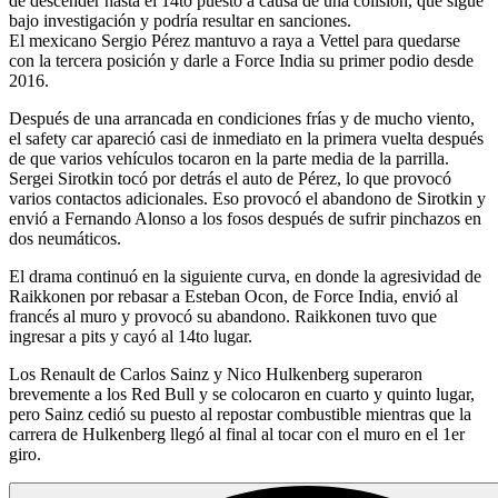
de descender hasta el 14to puesto a causa de una colisión, que sigue
bajo investigación y podría resultar en sanciones.
El mexicano Sergio Pérez mantuvo a raya a Vettel para quedarse
con la tercera posición y darle a Force India su primer podio desde
2016.
Después de una arrancada en condiciones frías y de mucho viento,
el safety car apareció casi de inmediato en la primera vuelta después
de que varios vehículos tocaron en la parte media de la parrilla.
Sergei Sirotkin tocó por detrás el auto de Pérez, lo que provocó
varios contactos adicionales. Eso provocó el abandono de Sirotkin y
envió a Fernando Alonso a los fosos después de sufrir pinchazos en
dos neumáticos.
El drama continuó en la siguiente curva, en donde la agresividad de
Raikkonen por rebasar a Esteban Ocon, de Force India, envió al
francés al muro y provocó su abandono. Raikkonen tuvo que
ingresar a pits y cayó al 14to lugar.
Los Renault de Carlos Sainz y Nico Hulkenberg superaron
brevemente a los Red Bull y se colocaron en cuarto y quinto lugar,
pero Sainz cedió su puesto al repostar combustible mientras que la
carrera de Hulkenberg llegó al final al tocar con el muro en el 1er
giro.