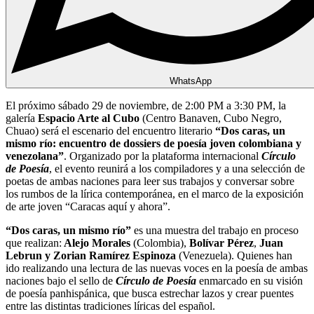
WhatsApp
El próximo sábado 29 de noviembre, de 2:00 PM a 3:30 PM, la
galería
Espacio Arte al Cubo
(Centro Banaven, Cubo Negro,
Chuao) será el escenario del encuentro literario
“Dos caras, un
mismo río: encuentro de dossiers de poesía joven colombiana y
venezolana”
. Organizado por la plataforma internacional
Círculo
de Poesía
, el evento reunirá a los compiladores y a una selección de
poetas de ambas naciones para leer sus trabajos y conversar sobre
los rumbos de la lírica contemporánea, en el marco de la exposición
de arte joven “Caracas aquí y ahora”.
“Dos caras, un mismo río”
es una muestra del trabajo en proceso
que realizan:
Alejo Morales
(Colombia),
Bolívar Pérez
,
Juan
Lebrun y Zorian Ramírez Espinoza
(Venezuela). Quienes han
ido realizando una lectura de las nuevas voces en la poesía de ambas
naciones bajo el sello de
Círculo de Poesía
enmarcado en su visión
de poesía panhispánica, que busca estrechar lazos y crear puentes
entre las distintas tradiciones líricas del español.