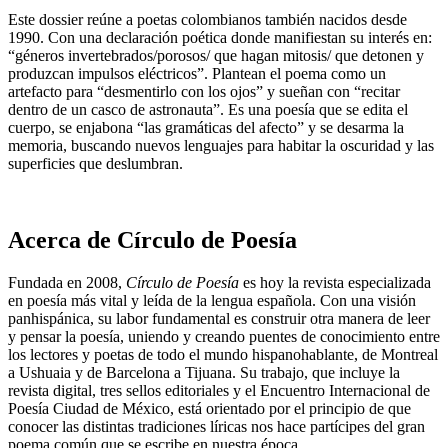
Este dossier reúne a poetas colombianos también nacidos desde
1990. Con una declaración poética donde manifiestan su interés en:
“géneros invertebrados/porosos/ que hagan mitosis/ que detonen y
produzcan impulsos eléctricos”. Plantean el poema como un
artefacto para “desmentirlo con los ojos” y sueñan con “recitar
dentro de un casco de astronauta”. Es una poesía que se edita el
cuerpo, se enjabona “las gramáticas del afecto” y se desarma la
memoria, buscando nuevos lenguajes para habitar la oscuridad y las
superficies que deslumbran.
Acerca de Círculo de Poesía
Fundada en 2008,
Círculo de Poesía
es hoy la revista especializada
en poesía más vital y leída de la lengua española. Con una visión
panhispánica, su labor fundamental es construir otra manera de leer
y pensar la poesía, uniendo y creando puentes de conocimiento entre
los lectores y poetas de todo el mundo hispanohablante, de Montreal
a Ushuaia y de Barcelona a Tijuana. Su trabajo, que incluye la
revista digital, tres sellos editoriales y el Encuentro Internacional de
Poesía Ciudad de México, está orientado por el principio de que
conocer las distintas tradiciones líricas nos hace partícipes del gran
poema común que se escribe en nuestra época.