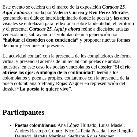
Este evento se celebra en el marco de la exposición
Caracas 25.
Aquí y ahora
, curada por
Valeria Correa y Ken Pérez Morales
,
generando un diálogo interdisciplinario donde la poesía y las artes
visuales se entrelazan para reflexionar sobre la identidad, el territorio
y el presente.
Caracas 25. Aquí y ahora
reúne a diecisiete artistas
venezolanos, subrayando la voluntad de una generación por
“habitar el desorden con conciencia”
y proponer nuevas formas
de mirar y leer nuestro presente.
La actividad contará con la presencia de los compiladores de forma
virtual y presencial además de un recital con poetas de ambas
muestras, en este caso los poetas venezolanos del dossier “
Si el río
abriese los ojos: Antología de la continuidad”
leerán a los
colombianos y poemas propios, contaremos con la presencia de la
poeta colombiana Stefhany Rojas Wagner en representación del
dossier
“La poesía te quiere vivo”
.
Participantes
Poetas colombianos:
Ana López Hurtado, Luisa Masiel,
Andrés Restrepo Gómez, Nicolás Peña Posada, José Rengifo
Delgado, Natalía Martínez, Stefhany Rojas Wagner.