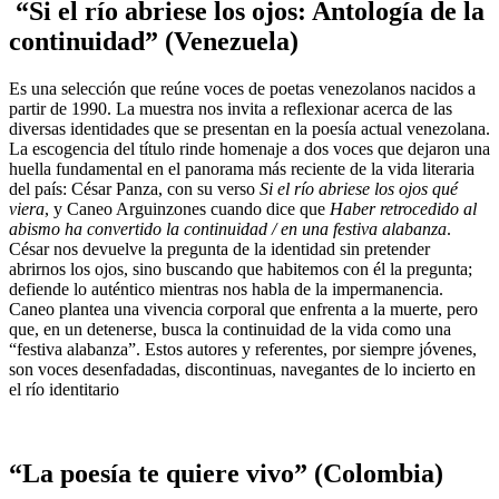
“Si el río abriese los ojos: Antología de la
continuidad” (Venezuela)
Es una selección que reúne voces de poetas venezolanos nacidos a
partir de 1990. La muestra nos invita a reflexionar acerca de​​ las
diversas identidades que se presentan en la poesía​​ actual venezolana.
La escogencia del título rinde homenaje a dos voces que dejaron una
huella fundamental en el panorama más reciente de la vida literaria
del país: César Panza, con su verso​​
Si el río abriese los ojos qué
viera
, y Caneo Arguinzones cuando dice que​​
Haber retrocedido al
abismo ha convertido la continuidad / en una festiva alabanza
.
César nos devuelve la pregunta de la identidad sin pretender
abrirnos los ojos, sino buscando que habitemos con él la pregunta;
defiende lo auténtico mientras nos habla de la impermanencia.​​
Caneo plantea una​​ vivencia corporal que enfrenta a la muerte, pero
que, en un detenerse, busca la continuidad de la vida como una
“festiva alabanza”. Estos autores y referentes, por siempre jóvenes,
son voces desenfadadas, discontinuas, navegantes de lo incierto en
el río identitario
“La poesía te quiere vivo” (Colombia)