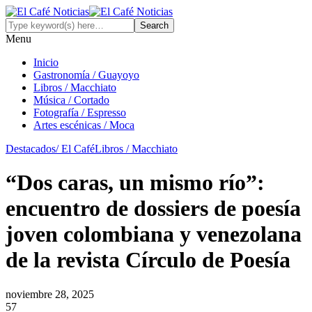
Menu
Inicio
Gastronomía / Guayoyo
Libros / Macchiato
Música / Cortado
Fotografía / Espresso
Artes escénicas / Moca
Destacados/ El Café
Libros / Macchiato
“Dos caras, un mismo río”:
encuentro de dossiers de poesía
joven colombiana y venezolana
de la revista Círculo de Poesía
noviembre 28, 2025
57