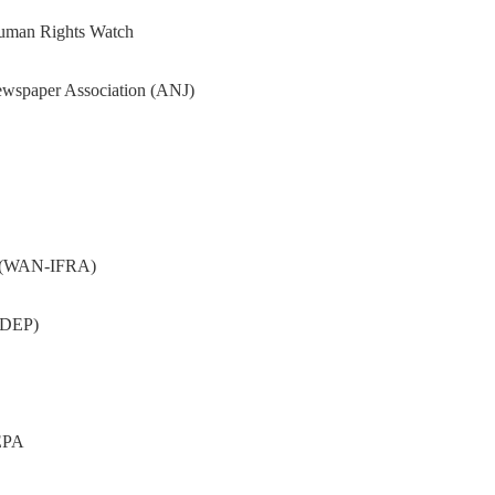
Human Rights Watch
Newspaper Association (ANJ)
as (WAN-IFRA)
AEDEP)
DEPA