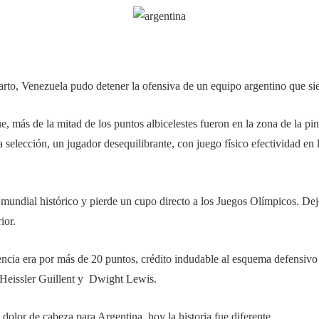
arto, Venezuela pudo detener la
ofensiva de un equipo argentino que si
más de la mitad de los puntos albicelestes fueron en la zona de la pint
 selección, un jugador desequilibrante, con juego físico efectividad en
mundial histórico y pierde un cupo directo a los Juegos Olímpicos. Dejó 
ior.
encia era por más de 20 puntos, crédito indudable al esquema defensivo 
Heissler Guillent
y
Dwight Lewis
.
dolor de cabeza para Argentina, hoy la historia fue diferente.