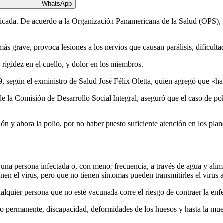
WhatsApp
icada. De acuerdo a la Organización Panamericana de la Salud (OPS), se
s grave, provoca lesiones a los nervios que causan parálisis, dificultad
, rigidez en el cuello, y dolor en los miembros.
9, según el exministro de Salud José Félix Oletta, quien agregó que «ha
 la Comisión de Desarrollo Social Integral, aseguró que el caso de poli
ión y ahora la polio, por no haber puesto suficiente atención en los pla
on una persona infectada o, con menor frecuencia, a través de agua y ali
n el virus, pero que no tienen síntomas pueden transmitirles el virus a
alquier persona que no esté vacunada corre el riesgo de contraer la en
 o permanente, discapacidad, deformidades de los huesos y hasta la muer