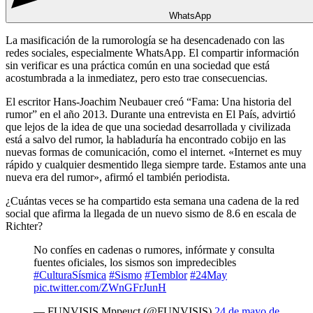
WhatsApp
La masificación de la rumorología se ha desencadenado con las
redes sociales, especialmente WhatsApp. El compartir información
sin verificar es una práctica común en una sociedad que está
acostumbrada a la inmediatez, pero esto trae consecuencias.
El escritor Hans-Joachim Neubauer creó “Fama: Una historia del
rumor” en el año 2013. Durante una entrevista en El País, advirtió
que lejos de la idea de que una sociedad desarrollada y civilizada
está a salvo del rumor, la habladuría ha encontrado cobijo en las
nuevas formas de comunicación, como el internet. «Internet es muy
rápido y cualquier desmentido llega siempre tarde. Estamos ante una
nueva era del rumor», afirmó el también periodista.
¿Cuántas veces se ha compartido esta semana una cadena de la red
social que afirma la llegada de un nuevo sismo de 8.6 en escala de
Richter?
No confíes en cadenas o rumores, infórmate y consulta
fuentes oficiales, los sismos son impredecibles
#CulturaSísmica
#Sismo
#Temblor
#24May
pic.twitter.com/ZWnGFrJunH
— FUNVISIS Mppeuct (@FUNVISIS)
24 de mayo de