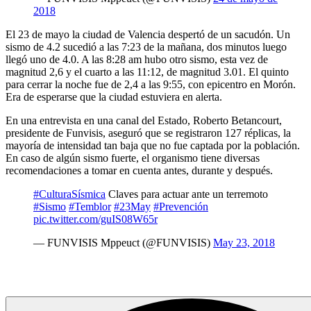
2018
El 23 de mayo la ciudad de Valencia despertó de un sacudón. Un
sismo de 4.2 sucedió a las 7:23 de la mañana, dos minutos luego
llegó uno de 4.0. A las 8:28 am hubo otro sismo, esta vez de
magnitud 2,6 y el cuarto a las 11:12, de magnitud 3.01. El quinto
para cerrar la noche fue de 2,4 a las 9:55, con epicentro en Morón.
Era de esperarse que la ciudad estuviera en alerta.
En una entrevista en una canal del Estado, Roberto Betancourt,
presidente de Funvisis, aseguró que se registraron 127 réplicas, la
mayoría de intensidad tan baja que no fue captada por la población.
En caso de algún sismo fuerte, el organismo tiene diversas
recomendaciones a tomar en cuenta antes, durante y después.
#CulturaSísmica
Claves para actuar ante un terremoto
#Sismo
#Temblor
#23May
#Prevención
pic.twitter.com/guIS08W65r
— FUNVISIS Mppeuct (@FUNVISIS)
May 23, 2018