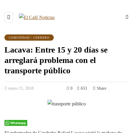
COMUNIDAD / CERRERO
Lacava: Entre 15 y 20 días se
arreglará problema con el
transporte público
mayo 15, 2018
0
653
Share
Whatsapp
El gobernador de Carabobo Rafael Lacava visitó la mañana de