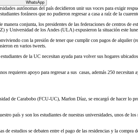
WhatsApp
ersidades autónomas del país decidieron unir sus voces para exigir respu
studiantes foráneos que no pudieron regresar a casa a raíz de la cuaren
nera conjunta, los presidentes de las federaciones de centros de estu
y Universidad de los Andes (ULA) expusieron la situación este lunes 2
nviviendo con la presión de tener que cumplir con pagos de alquiler (re
usieron en varios tweets.
 estudiantes de la UC necesitan ayuda para volver sus hogares ubicados
nos requieren apoyo para regresar a sus casas, además 250 necesitan ay
ersidad de Carabobo (FCU-UC), Marlon Díaz, se encargó de hacer lo pro
nuestro país y son los estudiantes de nuestras universidades, unos de lo
casas de estudios se debaten entre el pago de las residencias y la compra