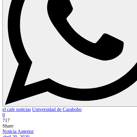
el cafe noticias
Universidad de Carabobo
0
717
Share
Noticia Anterior
abril 29, 2020