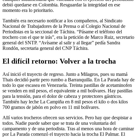
debió quedarse en Colombia. Resguardar la integridad en ese
momento era lo prioritario.
También era necesario notificar a los compañeros, al Sindicato
Nacional de Trabajadores de la Prensa o al Colegio Nacional de
Periodistas en la seccional de Táchira. “Pásame el teléfono del
trochero con el que te irás”, era la petición de Marco Ruiz, secretario
general del SNTP. “Avísame al salir y al llegar” pedía Sandra
Rondón, secretaria general del CNP Táchira.
El difícil retorno: Volver a la trocha
Así inició el trayecto de regreso. Junto a Milagros, pues su mamá
Thais decidió partir pero rumbo a Barranquilla. En La Parada hay de
todo lo que escasea en Venezuela. Treinta pastillas de acetaminofen
se venden en mil pesos, el equivalente a mil bolívares. Hay pastillas
para la tensión, para el dolor de cabeza y protectores gástricos.
También hay leche La Campiña en 8 mil pesos el kilo o dos kilos
700 gramos de jabón en polvo en 11 mil bolívares.
Allí varios trocheros ofrecen sus servicios. Pero hay que despistar a
todos. Nadie puede saber que se trata de una voluntaria del
campamento y de una periodista. Tras al menos una hora de caminar
por La Parada comenzó el trayecto hacia la trocha El Palmar. El