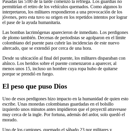
Pasadas las 5:00 de la tarde comenzó la refriega. Los guardias no
permitirían el retiro de los vehículos quemados. Como algunos lo
interpretaron, los militares respondieron a una provocación de los
jóvenes, pero esta tuvo su origen en los repetidos intentos por lograr
el pase de la ayuda humanitaria.
Las bombas lacrimógenas aparecieron de inmediato. Los perdigones
de plomo también. Decenas de periodistas se agolparon en el límite
colombiano del puente para cubrir las incidencias de este nuevo
altercado, que se extendió por cerca de una hora.
Desde su ubicación al final del puente, los militares disparaban con
ahínco. Los heridos sobre el puente comenzaron a aparecer, al
menos unos 15, incluso un hombre cuya ropa hubo de quitarse
porque se prendió en fuego.
El peso que puso Dios
Uno de esos perdigones hizo impacto en la humanidad de quien esto
escribe. Unas monedas colombianas guardadas en el bolsillo
izquierdo unos minutos antes impidieron que el proyectil atravesase
muy cerca de la ingle. Por fortuna, además del ardor, solo quedó el
morado.
Uno de los camiones, quemado el sábado 23 por militares y