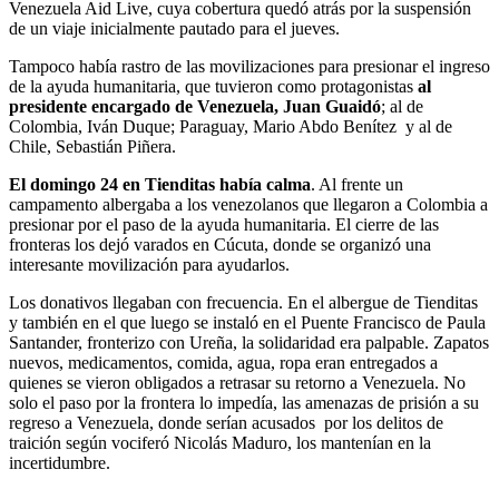
Venezuela Aid Live, cuya cobertura quedó atrás por la suspensión
de un viaje inicialmente pautado para el jueves.
Tampoco había rastro de las movilizaciones para presionar el ingreso
de la ayuda humanitaria, que tuvieron como protagonistas
al
presidente encargado de Venezuela, Juan Guaidó
; al de
Colombia, Iván Duque; Paraguay, Mario Abdo Benítez y al de
Chile, Sebastián Piñera.
El domingo 24 en Tienditas había calma
. Al frente un
campamento albergaba a los venezolanos que llegaron a Colombia a
presionar por el paso de la ayuda humanitaria. El cierre de las
fronteras los dejó varados en Cúcuta, donde se organizó una
interesante movilización para ayudarlos.
Los donativos llegaban con frecuencia. En el albergue de Tienditas
y también en el que luego se instaló en el Puente Francisco de Paula
Santander, fronterizo con Ureña, la solidaridad era palpable. Zapatos
nuevos, medicamentos, comida, agua, ropa eran entregados a
quienes se vieron obligados a retrasar su retorno a Venezuela. No
solo el paso por la frontera lo impedía, las amenazas de prisión a su
regreso a Venezuela, donde serían acusados por los delitos de
traición según vociferó Nicolás Maduro, los mantenían en la
incertidumbre.