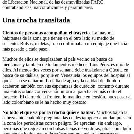
de Liberación Nacional, de las desmovilizadas FARC,
contrabandistas, narcotraficantes y paramilitares.
Una trocha transitada
Cientos de personas acompañan el trayecto
. La mayoría
habitantes de la zona que tienen en el otro lado su medio de
sustento. Bolsas, maletas, ropa conformaban un equipaje que lucía
más pesado a cada paso.
Muchos de ellos se desplazaban al país vecino en busca de
medicinas y también de tratamientos médicos. Luis Pérez es uno de
ellos. Al menos dos veces por semana debe trasladarse a Cúcuta en
busca de su diálisis, porque en Venezuela los equipos del hospital al
que asistía se dañaron. La falta de agua y la calidad del líquido
acabaron también con sus esperanzas de curación, comentó durante
una entrecortada conversación informal para hacer más corto el
trayecto. El cierre de la frontera lo mantiene en tensión, pues pasar al
lado colombiano se le ha hecho muy costoso.
No todo el que va por la trocha quiere hablar
. Muchos bajan la
cabeza ante cualquier pregunta, las cuales tampoco abundan pues en
la zona los periodistas corren peligro. Se aprecian, sin embargo,
personas que regresan con bolsas llenas de verduras, otras con algún
paquete de harina pan o de azúcar con que paliar la escasez en