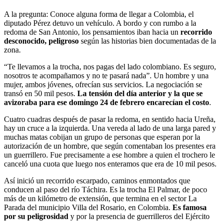
A la pregunta: Conoce alguna forma de llegar a Colombia, el
diputado Pérez detuvo un vehículo. A bordo y con rumbo a la
redoma de San Antonio, los pensamientos iban hacia un
recorrido
desconocido, peligroso
según las historias bien documentadas de la
zona.
“Te llevamos a la trocha, nos pagas del lado colombiano. Es seguro,
nosotros te acompañamos y no te pasará nada”. Un hombre y una
mujer, ambos jóvenes, ofrecían sus servicios. La negociación se
transó en 50 mil pesos.
La tensión del día anterior y la que se
avizoraba para ese domingo 24 de febrero encarecían el costo
.
Cuatro cuadras después de pasar la redoma, en sentido hacia Ureña,
hay un cruce a la izquierda. Una vereda al lado de una larga pared y
muchas matas cobijan un grupo de personas que esperan por la
autorización de un hombre, que según comentaban los presentes era
un guerrillero. Fue precisamente a ese hombre a quien el trochero le
canceló una cuota que luego nos enteramos que era de 10 mil pesos.
Así inició un recorrido escarpado, caminos enmontados que
conducen al paso del río Táchira. Es la trocha El Palmar, de poco
más de un kilómetro de extensión, que termina en el sector La
Parada del municipio Villa del Rosario, en Colombia.
Es famosa
por su peligrosidad
y por la presencia de guerrilleros del Ejército