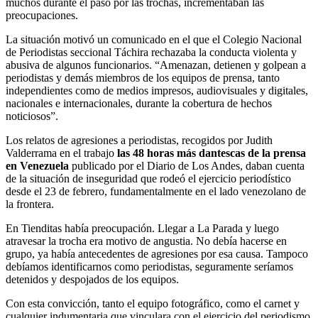
muchos durante el paso por las trochas, incrementaban las
preocupaciones.
La situación motivó un comunicado en el que el Colegio Nacional
de Periodistas seccional Táchira rechazaba la conducta violenta y
abusiva de algunos funcionarios. “Amenazan, detienen y golpean a
periodistas y demás miembros de los equipos de prensa, tanto
independientes como de medios impresos, audiovisuales y digitales,
nacionales e internacionales, durante la cobertura de hechos
noticiosos”.
Los relatos de agresiones a periodistas, recogidos por Judith
Valderrama en el trabajo
las 48 horas más dantescas de la prensa
en Venezuela
publicado por el Diario de Los Andes, daban cuenta
de la situación de inseguridad que rodeó el ejercicio periodístico
desde el 23 de febrero, fundamentalmente en el lado venezolano de
la frontera.
En Tienditas había preocupación. Llegar a La Parada y luego
atravesar la trocha era motivo de angustia. No debía hacerse en
grupo, ya había antecedentes de agresiones por esa causa. Tampoco
debíamos identificarnos como periodistas, seguramente seríamos
detenidos y despojados de los equipos.
Con esta convicción, tanto el equipo fotográfico, como el carnet y
cualquier indumentaria que vinculara con el ejercicio del periodismo