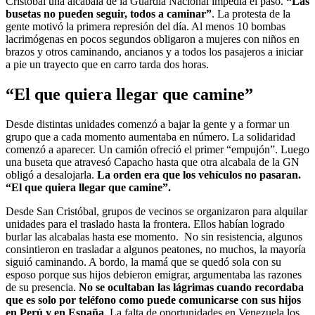
Cristóbal una alcabala de la Guardia Nacional impedía el paso.
“Las
busetas no pueden seguir, todos a caminar”
. La protesta de la
gente motivó la primera represión del día. Al menos 10 bombas
lacrimógenas en pocos segundos obligaron a mujeres con niños en
brazos y otros caminando, ancianos y a todos los pasajeros a iniciar
a pie un trayecto que en carro tarda dos horas.
“El que quiera llegar que camine”
Desde distintas unidades comenzó a bajar la gente y a formar un
grupo que a cada momento aumentaba en número. La solidaridad
comenzó a aparecer. Un camión ofreció el primer “empujón”. Luego
una buseta que atravesó Capacho hasta que otra alcabala de la GN
obligó a desalojarla.
La orden era que los vehículos no pasaran.
“El que quiera llegar que camine”.
Desde San Cristóbal, grupos de vecinos se organizaron para alquilar
unidades para el traslado hasta la frontera. Ellos habían logrado
burlar las alcabalas hasta ese momento. No sin resistencia, algunos
consintieron en trasladar a algunos peatones, no muchos, la mayoría
siguió caminando. A bordo, la mamá que se quedó sola con su
esposo porque sus hijos debieron emigrar, argumentaba las razones
de su presencia.
No se ocultaban las lágrimas cuando recordaba
que es solo por teléfono como puede comunicarse con sus hijos
en Perú y en España
. La falta de oportunidades en Venezuela los