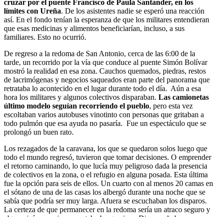
cruzar por el puente Francisco de Paula Santander, en los
límites con Ureña
. De los asistentes nadie se esperó una reacción
así. En el fondo tenían la esperanza de que los militares entendieran
que esas medicinas y alimentos beneficiarían, incluso, a sus
familiares. Esto no ocurrió.
De regreso a la redoma de San Antonio, cerca de las 6:00 de la
tarde, un recorrido por la vía que conduce al puente Simón Bolívar
mostró la realidad en esa zona. Cauchos quemados, piedras, restos
de lacrimógenas y negocios saqueados eran parte del panorama que
retrataba lo acontecido en el lugar durante todo el día. Aún a esa
hora los militares y algunos colectivos disparaban.
Las camionetas
último modelo seguían recorriendo el pueblo
, pero esta vez
escoltaban varios autobuses vinotinto con personas que gritaban a
todo pulmón que esa ayuda no pasaría. Fue un espectáculo que se
prolongó un buen rato.
Los rezagados de la caravana, los que se quedaron solos luego que
todo el mundo regresó, tuvieron que tomar decisiones. O emprender
el retorno caminando, lo que lucía muy peligroso dada la presencia
de colectivos en la zona, o el refugio en alguna posada. Esta última
fue la opción para seis de ellos. Un cuarto con al menos 20 camas en
el sótano de una de las casas los albergó durante una noche que se
sabía que podría ser muy larga. Afuera se escuchaban los disparos.
La certeza de que permanecer en la redoma sería un atraco seguro y